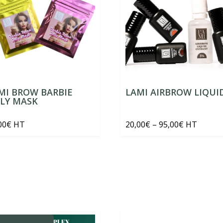
MI BROW BARBIE
LAMI AIRBROW LIQUI
LLY MASK
Price
00
€
HT
20,00
€
–
95,00
€
HT
range:
20,00€
through
95,00€