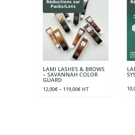
Réductions sur
R
Packs/Lots
LAMI LASHES & BROWS
LA
– SAVANNAH COLOR
SY
GUARD
10,
Price
12,00
€
–
119,00
€
HT
range:
12,00€
through
119,00€