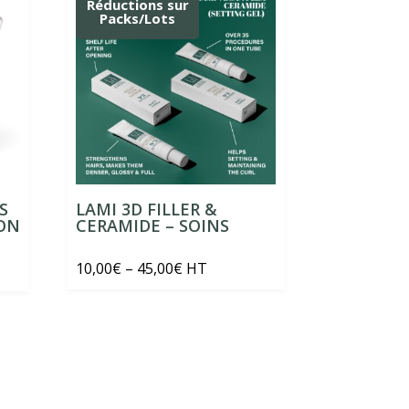
Réductions sur
Packs/Lots
S
LAMI 3D FILLER &
ON
CERAMIDE – SOINS
Price
10,00
€
–
45,00
€
HT
range:
10,00€
through
45,00€