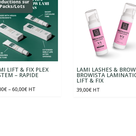
éductions sur
Packs/Lots
MI LIFT & FIX PLEX
LAMI LASHES & BROW
STEM – RAPIDE
BROWISTA LAMINATI
LIFT & FIX
Price
00
€
–
60,00
€
HT
39,00
€
HT
range:
10,00€
through
60,00€