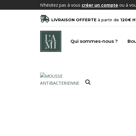
N’hésitez pas à vous
créer un compte
ou à vo

LIVRAISON OFFERTE
à partir de
120€ H
Qui sommes-nous ?
Bou