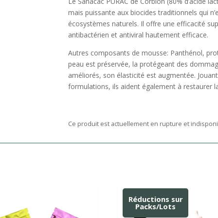
Le Sanacac PURAC de Corbion (80% d’acide lacti
mais puissante aux biocides traditionnels qui n’
écosystèmes naturels. Il offre une efficacité su
antibactérien et antiviral hautement efficace. ⠀
Autres composants de mousse: Panthénol, protéin
peau est préservée, la protégeant des dommages
améliorés, son élasticité est augmentée. Jouant 
formulations, ils aident également à restaure
Ce produit est actuellement en rupture et indisponi
Réductions sur
Packs/Lots