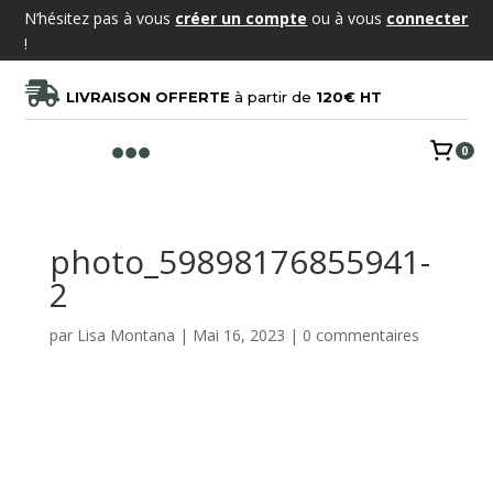
N’hésitez pas à vous
créer un compte
ou à vous
connecter
!

LIVRAISON OFFERTE
à partir de
120€ HT

0
photo_59898176855941-
2
par
Lisa Montana
|
Mai 16, 2023
|
0 commentaires