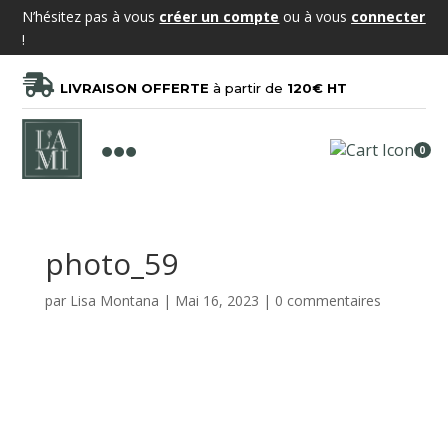
N’hésitez pas à vous
créer un compte
ou à vous
connecter
!

LIVRAISON OFFERTE
à partir de
120€ HT

0
photo_59
par
Lisa Montana
|
Mai 16, 2023
|
0 commentaires