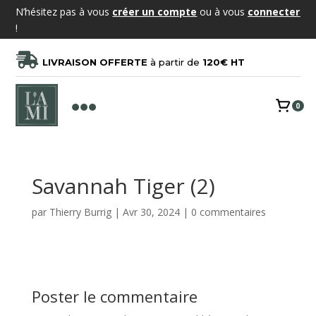
N’hésitez pas à vous
créer un compte
ou à vous
connecter
!

LIVRAISON OFFERTE
à partir de
120€ HT

0
Savannah Tiger (2)
par
Thierry Burrig
|
Avr 30, 2024
|
0 commentaires
Poster le commentaire