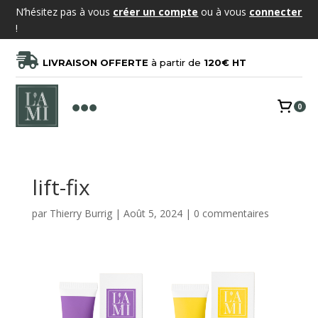
N’hésitez pas à vous
créer un compte
ou à vous
connecter
!

LIVRAISON OFFERTE
à partir de
120€ HT

0
lift-fix
par
Thierry Burrig
|
Août 5, 2024
|
0 commentaires