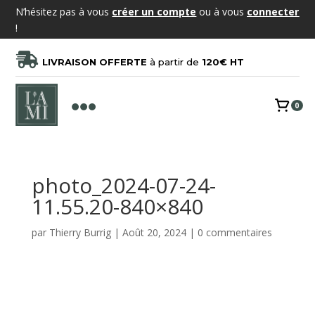
N’hésitez pas à vous
créer un compte
ou à vous
connecter
!

LIVRAISON OFFERTE
à partir de
120€ HT

0
photo_2024-07-24-
11.55.20-840×840
par
Thierry Burrig
|
Août 20, 2024
|
0 commentaires